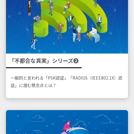
「不都合な真実」シリーズ❷
一般的と言われる「PSK認証」「RADIUS（IEEE802.1X）認
証」に潜む懸念点とは？