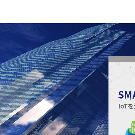
SM
Io